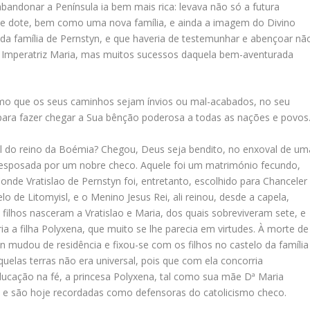
andonar a Península ia bem mais rica: levava não só a futura
 e dote, bem como uma nova família, e ainda a imagem do Divino
r da família de Pernstyn, e que haveria de testemunhar e abençoar nã
 Imperatriz Maria, mas muitos sucessos daquela bem-aventurada
smo que os seus caminhos sejam ínvios ou mal-acabados, no seu
ara fazer chegar a Sua bênção poderosa a todas as nações e povos
l do reino da Boémia? Chegou, Deus seja bendito, no enxoval de um
sposada por um nobre checo. Aquele foi um matrimónio fecundo,
 Conde Vratislao de Pernstyn foi, entretanto, escolhido para Chanceler
lo de Litomyisl, e o Menino Jesus Rei, ali reinou, desde a capela,
filhos nasceram a Vratislao e Maria, dos quais sobreviveram sete, e
ia a filha Polyxena, que muito se lhe parecia em virtudes. À morte de
 mudou de residência e fixou-se com os filhos no castelo da família
quelas terras não era universal, pois que com ela concorria
ducação na fé, a princesa Polyxena, tal como sua mãe Dª Maria
a e são hoje recordadas como defensoras do catolicismo checo.