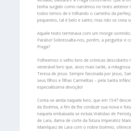
tenha surgido como narrámos no texto anterior n
todos temos de ir trilhando o caminho da perfei
pequenino, tal é belo e santo; mas não se creia s
Aquele texto terminava com um monge sorrindo; a
Paraíso! Sobressalta-nos, porém, a pergunta: e
Praga?
Folheemos o velho livro de crónicas descoberto
venerável livro que, anos mais tarde, a milagro
Teresa de Jesus. Sempre fascinada por Jesus, Sa
seus filhos e filhas Carmelitas – pela Santa Infâ
especialíssima devoção!
Conta-se ainda naquele livro, que em 1547 des
da Boémia, a fim de lhe conduzir sua noiva e fut
naquela embaixada se incluía Vratislao de Perns
de Lara, dama de corte da futura Imperatriz Mar
Manríquez de Lara com o nobre boémio, ofereceu