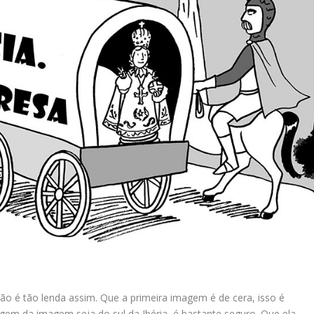
o é tão lenda assim. Que a primeira imagem é de cera, isso é
rigem da imagem seja do sul da Ibéria, é bastante seguro. Que ela