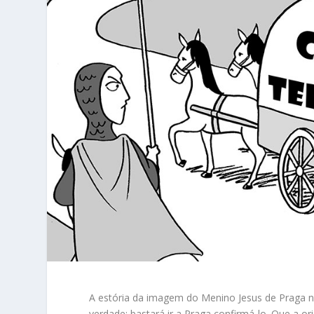
A estória da imagem do Menino Jesus de Praga nã
verdade; bastará ir a Praga confirmá-lo. Que a o