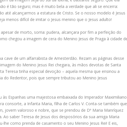
ão é tão seguro; mas é muito bela a verdade que ali se encerra:
ção até alcançarmos a estatura de Cristo. Se o nosso modelo é Jesus
eja menos difícil de imitar o Jesus menino que o Jesus adulto!
pesar de morto, sorria: pudera, alcançara por fim a perfeição do
 como chegou a imagem de cera do Menino Jesus de Praga à cidade d
 na cave de um alfarrabista de Amesterdão. Rezam as páginas desse
sa imagem do Menino Jesus Rei chegara, às mãos devotas de Santa
nta Teresa tinha especial devoção – aquela mesma que ensinou a
ncia do Redentor, pois que sempre tributou ao Menino Jesus
ceu às Espanhas uma majestosa embaixada do Imperador Maximiliano
ura consorte, a Infanta Maria, filha de Carlos V. Conta-se também qu
tyn, jovem valoroso e nobre, que se prendou de Dª Maria Manríquez
ia. Ao saber Teresa de Jesus dos desposórios da sua amiga Maria
-lhe como prenda de casamento o seu Menino Jesus Rei! E eis,