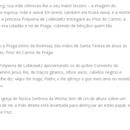
rg, sua mãe ofereceu-lhe o seu maior tesoiro – a imagem do
de esposa, mãe e viúva! Em breve, também ela ficará viúva, e à mort
a princesa Polyxena de Lobkowitz entregará ao Prior do Carmo, a
 era cidadão e rei de Praga, cobrindo de bênçãos quem tão
 a Praga (reino da Boémia); das mãos de Santa Teresa de Jesus às
ão, Prior do Carmo de Praga.
 Polyxena de Lobkowitz aproximando-se do pobre Convento do
no Jesus Rei, de traços gitanos, olhos vivos, cabelos negros e
lhe diz: «
Aqui lhe trago, Padre, e lhe ofereço o que mais amo no mundo
!
».
 Igreja de Nossa Senhora da Vitória; tem 48 cm de altura sobre um
de rei; a mão direita está levantada para abençoar ao estilo papal, 
a cruz.