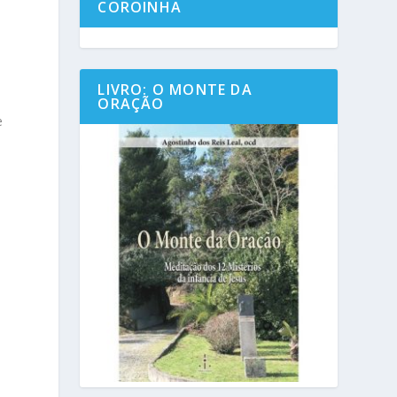
COROINHA
LIVRO: O MONTE DA
ORAÇÃO
e
e