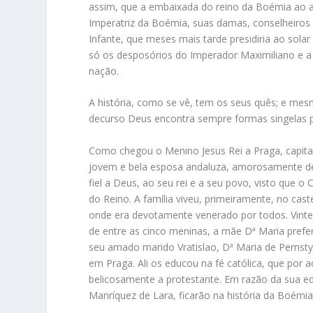
assim, que a embaixada do reino da Boémia ao ab
Imperatriz da Boémia, suas damas, conselheiros
Infante, que meses mais tarde presidiria ao sola
só os desposórios do Imperador Maximiliano e a
nação.
A história, como se vê, tem os seus quês; e me
decurso Deus encontra sempre formas singelas p
Como chegou o Menino Jesus Rei a Praga, capita
jovem e bela esposa andaluza, amorosamente de
fiel a Deus, ao seu rei e a seu povo, visto que o
do Reino. A família viveu, primeiramente, no caste
onde era devotamente venerado por todos. Vinte 
de entre as cinco meninas, a mãe Dª Maria prefer
seu amado marido Vratislao, Dª Maria de Pernstyn
em Praga. Ali os educou na fé católica, que por a
belicosamente a protestante. Em razão da sua e
Manríquez de Lara, ficarão na história da Boémi