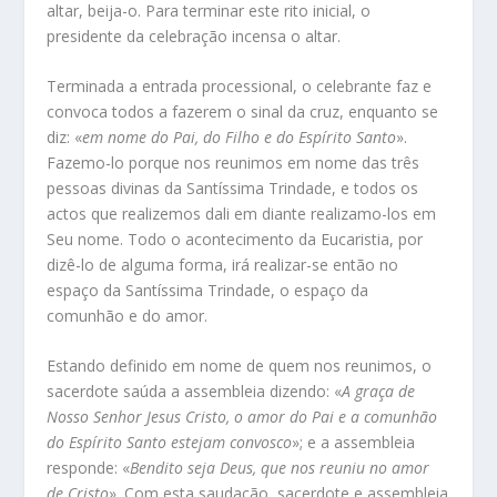
altar, beija-o. Para terminar este rito inicial, o
presidente da celebração incensa o altar.
Terminada a entrada processional, o celebrante faz e
convoca todos a fazerem o sinal da cruz, enquanto se
diz: «
em nome do Pai, do Filho e do Espírito Santo
».
Fazemo-lo porque nos reunimos em nome das três
pessoas divinas da Santíssima Trindade, e todos os
actos que realizemos dali em diante realizamo-los em
Seu nome. Todo o acontecimento da Eucaristia, por
dizê-lo de alguma forma, irá realizar-se então no
espaço da Santíssima Trindade, o espaço da
comunhão e do amor.
Estando definido em nome de quem nos reunimos, o
sacerdote saúda a assembleia dizendo: «
A graça de
Nosso Senhor Jesus Cristo, o amor do Pai e a comunhão
do Espírito Santo estejam convosco
»; e a assembleia
responde: «
Bendito seja Deus, que nos reuniu no amor
de Cristo
». Com esta saudação, sacerdote e assembleia