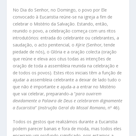
No Dia do Senhor, no Domingo, o povo por Ele
convocado à Eucaristia reúne-se na igreja a fim de
celebrar o Mistério da Salvação. Estando, então,
reunido o povo, a celebração começa com uns ritos
introdutórios: entrada do celebrante ou celebrantes, a
saudação, o acto penitencial, o
Kýrie
(Senhor, tende
piedade de nós), o Glória e a oração colecta (oração
que reúne e eleva aos céus todas as intenções de
oração de toda a assembleia reunida na celebração e
de todos os povos). Estes ritos iniciais têm a função de
ajudar a assembleia celebrante a deixar de lado tudo o
que não é importante e ajuda-a a entrar no Mistério
que vai celebrar, preparando-a “
para ouvirem
devidamente a Palavra de Deus e celebrarem dignamente
a Eucaristia
” (
Instrução Geral do Missal Romano
, nº 46).
Todos os gestos que realizámos durante a Eucaristia
podem parecer banais e fora de moda, mas todos eles
encerram um profundo significado, pois estamos a