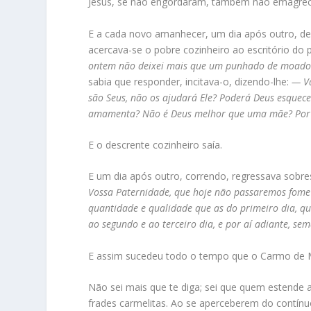
Jesus, se não engordaram, também não emagre
E a cada novo amanhecer, um dia após outro, de
acercava-se o pobre cozinheiro ao escritório do 
ontem não deixei mais que um punhado de moado o
sabia que responder, incitava-o, dizendo-lhe:
— Vá
são Seus, não os ajudará Ele? Poderá Deus esquece
amamenta? Não é Deus melhor que uma mãe? Por iss
E o descrente cozinheiro saía.
E um dia após outro, correndo, regressava sobres
Vossa Paternidade, que hoje não passaremos fome
quantidade e qualidade que as do primeiro dia, q
ao segundo e ao terceiro dia, e por aí adiante, s
E assim sucedeu todo o tempo que o Carmo de M
Não sei mais que te diga; sei que quem estende 
frades carmelitas. Ao se aperceberem do contínu