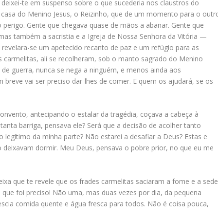
to deixei-te em suspenso sobre o que sucederia nos claustros do
 casa do Menino Jesus, o Reizinho, que de um momento para o outr
do perigo. Gente que chegava quase de mãos a abanar. Gente que
 mas também a sacristia e a Igreja de Nossa Senhora da Vitória —
revelara-se um apetecido recanto de paz e um refúgio para as
es carmelitas, ali se recolheram, sob o manto sagrado do Menino
o de guerra, nunca se nega a ninguém, e menos ainda aos
 breve vai ser preciso dar-lhes de comer. E quem os ajudará, se os
 convento, antecipando o estalar da tragédia, coçava a cabeça à
tanta barriga, pensava ele? Será que a decisão de acolher tanto
o legítimo da minha parte? Não estarei a desafiar a Deus? Estas e
 deixavam dormir. Meu Deus, pensava o pobre prior, no que eu me
eixa que te revele que os frades carmelitas saciaram a fome e a sed
 que foi preciso! Não uma, mas duas vezes por dia, da pequena
escia comida quente e água fresca para todos. Não é coisa pouca,