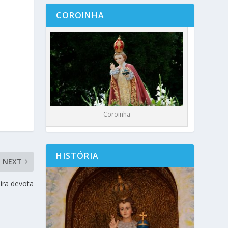
COROINHA
Coroinha
HISTÓRIA
NEXT
ira devota