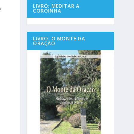
LIVRO: MEDITAR A
o
COROINHA
LIVRO: O MONTE DA
ORAÇÃO
e