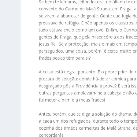
Se bem te lembras, leitor, leitora, no último tex
convento do Carmo de Malá Strana, em Praga, a
se viram a abarrotar de gente. Gente que fugia 
precisava de refúgio. E não apenas os claustros,
tudo estava cheio como um ovo. Enfim, o Carmo 
gentes de Praga, que pela misericórdia dos frad
Jesus Rei. Se a protecção, mais e mais em temp
perseguidos, uma coisa, porém, é certa: muito em
frades pouco têm para si?
A coisa está negra, portanto. E o pobre prior do
procura de solução: donde há-de vir comida para 
desgraçado pôs a Providência à prova? E será iss
outras perguntas amolavam-lhe a cabeça e não o
fui meter a mim e a meus frades!
Antes, porém, que te diga a solução do drama, d
a cada um dos refugiados, durante todo o tempo
cozinha dos irmãos carmelitas de Malá Strana, d
concordarás.