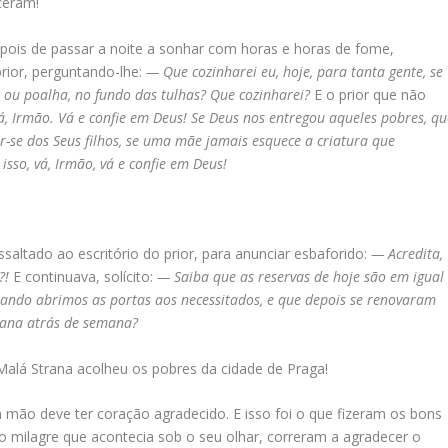
ceram!
pois de passar a noite a sonhar com horas e horas de fome,
prior, perguntando-lhe:
— Que cozinharei eu, hoje, para tanta gente, se
u poalha, no fundo das tulhas? Que cozinharei?
E o prior que não
, Irmão. Vá e confie em Deus! Se Deus nos entregou aqueles pobres, qu
r-se dos Seus filhos, se uma mãe jamais esquece a criatura que
o, vá, Irmão, vá e confie em Deus!
saltado ao escritório do prior, para anunciar esbaforido:
— Acredita,
?!
E continuava, solícito:
— Saiba que as reservas de hoje são em igual
uando abrimos as portas aos necessitados, e que depois se renovaram
emana atrás de semana?
alá Strana acolheu os pobres da cidade de Praga!
a mão deve ter coração agradecido. E isso foi o que fizeram os bons
o milagre que acontecia sob o seu olhar, correram a agradecer o