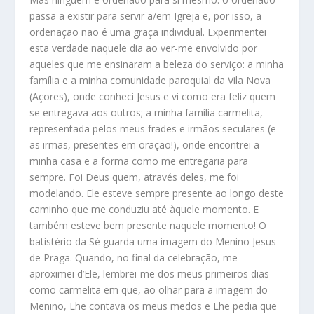
passa a existir para servir a/em Igreja e, por isso, a
ordenação não é uma graça individual. Experimentei
esta verdade naquele dia ao ver-me envolvido por
aqueles que me ensinaram a beleza do serviço: a minha
família e a minha comunidade paroquial da Vila Nova
(Açores), onde conheci Jesus e vi como era feliz quem
se entregava aos outros; a minha família carmelita,
representada pelos meus frades e irmãos seculares (e
as irmãs, presentes em oração!), onde encontrei a
minha casa e a forma como me entregaria para
sempre. Foi Deus quem, através deles, me foi
modelando. Ele esteve sempre presente ao longo deste
caminho que me conduziu até àquele momento. E
também esteve bem presente naquele momento! O
batistério da Sé guarda uma imagem do Menino Jesus
de Praga. Quando, no final da celebração, me
aproximei d’Ele, lembrei-me dos meus primeiros dias
como carmelita em que, ao olhar para a imagem do
Menino, Lhe contava os meus medos e Lhe pedia que