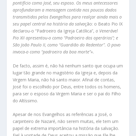
pontifício como José, seu esposo. Os meus antecessores
aprofundaram a mensagem contida nos poucos dados
transmitidos pelos Evangelhos para realçar ainda mais o
seu papel central na história da salva
ção: o Beato Pio IX
declarou-o “Padroeiro da Igreja Católica”,
o Venerável
Pio XII apresentou-o como “Padroeiro dos operários”; e
São João Paulo II, como “Guardião do Redentor”. O povo
invoca-o como “padroeiro da boa morte”».
De facto, assim é, não há nenhum santo que ocupa um
lugar tão grande no magistério da Igreja e, depois da
Virgem Maria, não há santo maior. Afinal de contas,
José foi o escolhido por Deus, entre todos os homens,
para ser o esposo da Virgem Maria e ser o pai do Filho
do Altíssimo.
Apesar de nos Evangelhos as referências a José, o
carpinteiro de Nazaré, não serem muitas, ele tem um
papel de extrema importância na história da salvação.
Fiel à vontade de Deus aceitou a missão que Ele lhe