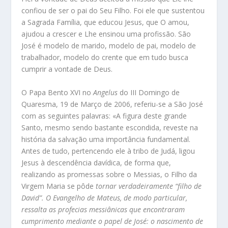
confiou de ser o pai do Seu Filho. Foi ele que sustentou
a Sagrada Família, que educou Jesus, que O amou,
ajudou a crescer e Lhe ensinou uma profissão. São
José é modelo de marido, modelo de pai, modelo de
trabalhador, modelo do crente que em tudo busca
cumprir a vontade de Deus.
O Papa Bento XVI no
Angelus
do III Domingo de
Quaresma, 19 de Março de 2006, referiu-se a São José
com as seguintes palavras: «A figura deste grande
Santo, mesmo sendo bastante escondida, reveste na
história da salvação uma importância fundamental.
Antes de tudo, pertencendo ele à tribo de Judá, ligou
Jesus à descendência davídica, de forma que,
realizando as promessas sobre o Messias, o Filho da
Virgem Maria se pôde
tornar verdadeiramente “filho de
David”. O Evangelho de Mateus, de modo particular,
ressalta as profecias messiânicas que encontraram
cumprimento mediante o papel de José: o nascimento de