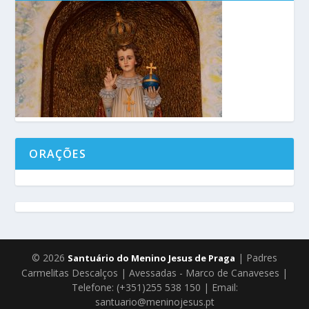
ORAÇÕES
© 2026
| Padres
Santuário do Menino Jesus de Praga
Carmelitas Descalços | Avessadas - Marco de Canaveses |
Telefone: (+351)255 538 150 | Email:
santuario@meninojesus.pt