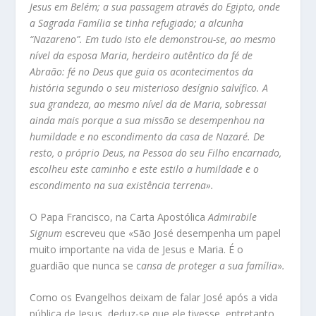
Jesus em Belém; a sua passagem através do Egipto, onde
a Sagrada Família se tinha refugiado; a alcunha
“Nazareno”. Em tudo isto ele demonstrou-se, ao mesmo
nível da esposa Maria, herdeiro autêntico da fé de
Abraão: fé no Deus que guia os acontecimentos da
história segundo o seu misterioso desígnio salvífico. A
sua grandeza, ao mesmo nível da de Maria, sobressai
ainda mais porque a sua missão se desempenhou na
humildade e no escondimento da casa de Nazaré. De
resto, o próprio Deus, na Pessoa do seu Filho encarnado,
escolheu este caminho e este estilo a humildade e o
escondimento na sua existência terrena».
O Papa Francisco, na Carta Apostólica
Admirabile
Signum
escreveu que «São José desempenha um papel
muito importante na vida de Jesus e Maria. É o
guardião que nunca se c
ansa de proteger a sua família
»
.
Como os Evangelhos deixam de falar José após a vida
pública de Jesus, deduz-se que ele tivesse, entretanto,