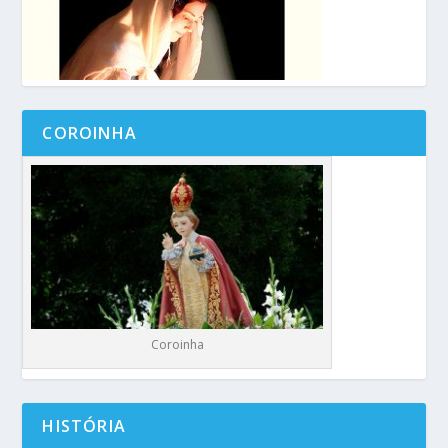
COROINHA
Coroinha
HISTÓRIA