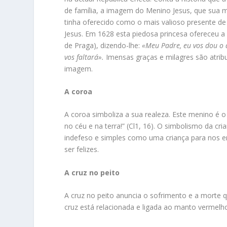
de família, a imagem do Menino Jesus, que sua mã
tinha oferecido como o mais valioso presente de
Jesus. Em 1628 esta piedosa princesa ofereceu a
de Praga), dizendo-lhe:
«Meu Padre, eu vos dou o
vos faltará».
Imensas graças e milagres são atrib
imagem.
A coroa
A coroa simboliza a sua realeza. Este menino é o 
no céu e na terra!” (Cl1, 16). O simbolismo da cr
indefeso e simples como uma criança para nos 
ser felizes.
A cruz no peito
A cruz no peito anuncia o sofrimento e a morte 
cruz está relacionada e ligada ao manto vermelh