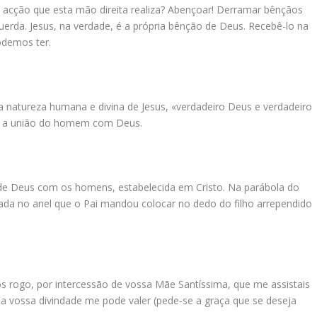
 a acção que esta mão direita realiza? Abençoar! Derramar bênçãos
rda. Jesus, na verdade, é a própria bênção de Deus. Recebê-lo na
odemos ter.
a natureza humana e divina de Jesus, «verdadeiro Deus e verdadeiro
 a união do homem com Deus.
ça de Deus com os homens, estabelecida em Cristo. Na parábola do
zada no anel que o Pai mandou colocar no dedo do filho arrependido
os rogo, por intercessão de vossa Mãe Santíssima, que me assistais
a vossa divindade me pode valer (pede‑se a graça que se deseja