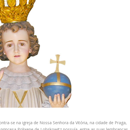
ntra-se na igreja de Nossa Senhora da Vitória, na cidade de Praga,
a princesa Polixene de Lobskowitz possuía, entre as suas lembranças