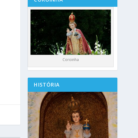
s
Coroinha
.
HISTÓRIA