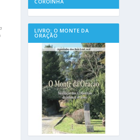
COROINHA
a
LIVRO: O MONTE DA
a
ORAÇÃO