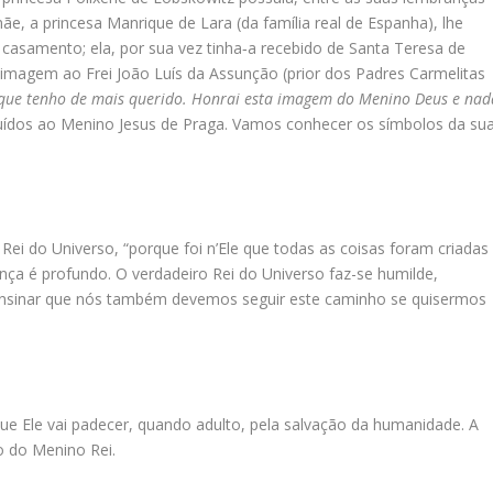
e, a princesa Manrique de Lara (da família real de Espanha), lhe
 casamento; ela, por sua vez tinha‑a recebido de Santa Teresa de
 imagem ao Frei João Luís da Assunção (prior dos Padres Carmelitas
 que tenho de mais querido. Honrai esta imagem do Menino Deus e nad
uídos ao Menino Jesus de Praga. Vamos conhecer os símbolos da su
Rei do Universo, “porque foi n’Ele que todas as coisas foram criadas
iança é profundo. O verdadeiro Rei do Universo faz-se humilde,
ensinar que nós também devemos seguir este caminho se quisermos
que Ele vai padecer, quando adulto, pela salvação da humanidade. A
o do Menino Rei.