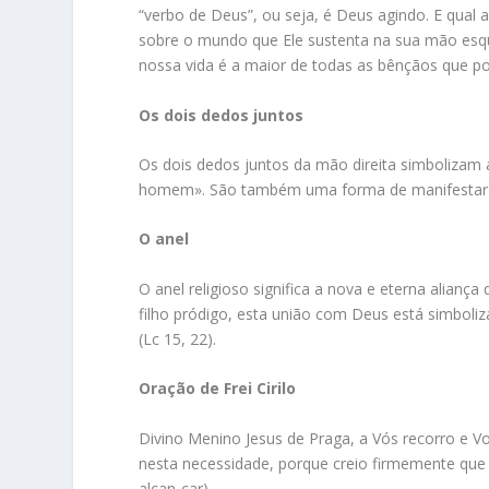
“verbo de Deus”, ou seja, é Deus agindo. E qual
sobre o mundo que Ele sustenta na sua mão esque
nossa vida é a maior de todas as bênçãos que p
Os dois dedos juntos
Os dois dedos juntos da mão direita simbolizam 
homem». São também uma forma de manifestar
O anel
O anel religioso significa a nova e eterna alian
filho pródigo, esta união com Deus está simboli
(Lc 15, 22).
Oração de Frei Cirilo
Divino Menino Jesus de Praga, a Vós recorro e V
nesta necessidade, porque creio firmemente que 
alcan-çar).