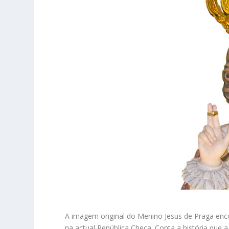
A imagem original do Menino Jesus de Praga enco
na actual República Checa. Conta a história que 